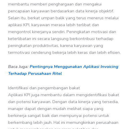
membantu memberi penghargaan dan mengakui
pencapaian karyawan berdasarkan data kinerja objektif.
Selain itu, berkat umpan balik yang terus menerus melalui
aplikasi KPI, karyawan merasa lebih terlibat dan
mengontrol kinerjanya sendiri. Peningkatan motivasi dan
keterlibatan ini secara langsung berkontribusi terhadap
peningkatan produktivitas, karena karyawan yang
termotivasi cenderung bekerja lebih keras dan lebih efisien.
Baca Juga:
Pentingnya Menggunakan Aplikasi Invoicing
Terhadap Perusahaan Ritel
Identifikasi dan pengembangan bakat
Aplikasi KPI juga membantu dalam mengidentifikasi bakat
dan potensi karyawan. Dengan data kinerja yang tersedia,
manajer dapat dengan mudah melihat siapa yang
berkinerja sangat baik dan mempunyai potensi untuk
berkembang lebih jauh. Hal ini memungkinkan perusahaan