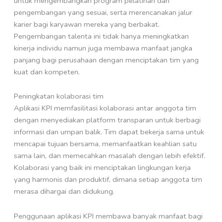
untuk mengembangkan program pelatihan dan
pengembangan yang sesuai, serta merencanakan jalur
karier bagi karyawan mereka yang berbakat.
Pengembangan talenta ini tidak hanya meningkatkan
kinerja individu namun juga membawa manfaat jangka
panjang bagi perusahaan dengan menciptakan tim yang
kuat dan kompeten.
Peningkatan kolaborasi tim
Aplikasi KPI memfasilitasi kolaborasi antar anggota tim
dengan menyediakan platform transparan untuk berbagi
informasi dan umpan balik. Tim dapat bekerja sama untuk
mencapai tujuan bersama, memanfaatkan keahlian satu
sama lain, dan memecahkan masalah dengan lebih efektif.
Kolaborasi yang baik ini menciptakan lingkungan kerja
yang harmonis dan produktif, dimana setiap anggota tim
merasa dihargai dan didukung.
Penggunaan aplikasi KPI membawa banyak manfaat bagi