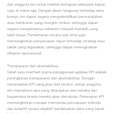
dan anggota tim untuk melihat kemajuan pekerjaan kapan
saja, di mana saja. Dengan akses langsung terhadap data
kinerja, tim dapat segera mengidentifikasi permasalahan
atau hambatan yang mungkin timbul, sehingga dapat
segera mengatasinya sebelum menjadi masalah yang
lebih besar. Pemantauan secara real-time juga
memungkinkan penyesuaian cepat terhadap strategi atau
taktik yang digunakan, sehingga dapat meningkatkan
efisiensi operasional.
Transparansi dan akuntabilitas
Salah satu manfaat utama penggunaan aplikasi KPI adalah
peningkatan transparansi dan akuntabilitas. Dengan
menetapkan KPI yang jelas dan terukur, setiap anggota
tim memahami apa yang diharapkan dari mereka dan
bagaimana kinerja mereka akan dievaluasi. Penerapan KPI
memungkinkan manajer memantau pencapaian individu
dan kolektif secara objektif, berdasarkan data yang tepat.