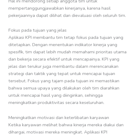
Hal ini mendorong setiap anggota tim untuk
mempertanggungjawabkan kinerjanya, karena hasil
pekerjaannya dapat dilihat dan dievaluasi oleh seluruh tim.
Fokus pada tujuan yang jelas
Aplikasi KPI membantu tim tetap fokus pada tujuan yang
ditetapkan. Dengan menentukan indikator kinerja yang
spesifik, tim dapat lebih mudah memahami prioritas utama
dan bekerja secara efektif untuk mencapainya. KPI yang
jelas dan terukur juga membantu dalam merencanakan
strategi dan taktik yang tepat untuk mencapai tujuan
tersebut. Fokus yang tajam pada tujuan ini memastikan
bahwa semua upaya yang dilakukan oleh tim diarahkan
untuk mencapai hasil yang diinginkan, sehingga
meningkatkan produktivitas secara keseluruhan.
Meningkatkan motivasi dan keterlibatan karyawan
Ketika karyawan melihat bahwa kinerja mereka diakui dan
dihargai, motivasi mereka meningkat. Aplikasi KPI