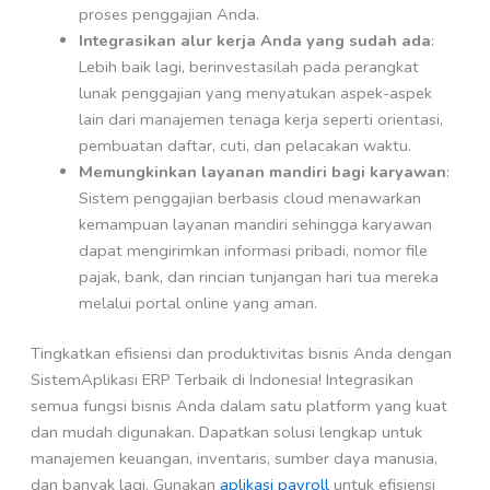
proses penggajian Anda.
Integrasikan alur kerja Anda yang sudah ada
:
Lebih baik lagi, berinvestasilah pada perangkat
lunak penggajian yang menyatukan aspek-aspek
lain dari manajemen tenaga kerja seperti orientasi,
pembuatan daftar, cuti, dan pelacakan waktu.
Memungkinkan layanan mandiri bagi karyawan
:
Sistem penggajian berbasis cloud menawarkan
kemampuan layanan mandiri sehingga karyawan
dapat mengirimkan informasi pribadi, nomor file
pajak, bank, dan rincian tunjangan hari tua mereka
melalui portal online yang aman.
Tingkatkan efisiensi dan produktivitas bisnis Anda dengan
SistemAplikasi ERP Terbaik di Indonesia! Integrasikan
semua fungsi bisnis Anda dalam satu platform yang kuat
dan mudah digunakan. Dapatkan solusi lengkap untuk
manajemen keuangan, inventaris, sumber daya manusia,
dan banyak lagi. Gunakan
aplikasi payroll
untuk efisiensi