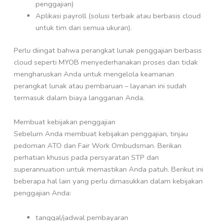
penggajian)
Aplikasi payroll (solusi terbaik atau berbasis cloud
untuk tim dari semua ukuran).
Perlu diingat bahwa perangkat lunak penggajian berbasis
cloud seperti MYOB menyederhanakan proses dan tidak
mengharuskan Anda untuk mengelola keamanan
perangkat lunak atau pembaruan – layanan ini sudah
termasuk dalam biaya langganan Anda.
Membuat kebijakan penggajian
Sebelum Anda membuat kebijakan penggajian, tinjau
pedoman ATO dan Fair Work Ombudsman. Berikan
perhatian khusus pada persyaratan STP dan
superannuation untuk memastikan Anda patuh. Berikut ini
beberapa hal lain yang perlu dimasukkan dalam kebijakan
penggajian Anda:
tanggal/jadwal pembayaran