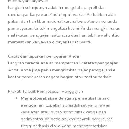
Membayar karyawan
Langkah selanjutnya adalah mengelola payroll dan
membayar karyawan Anda tepat waktu. Perhatikan akhir
pekan dan hari libur nasional karena berpotensi menunda
pembayaran. Untuk mengatasi hal ini, Anda mungkin harus
melakukan penggajian satu atau dua hari lebih awal untuk
memastikan karyawan dibayar tepat waktu.
Catat dan laporkan penggajian Anda
Langkah terakhir adalah memperbarui catatan penggajian
Anda. Anda juga perlu mengirimkan pajak penggajian ke
kantor pendapatan negara bagian atau teritori terkait.
Praktik Terbaik Pemrosesan Penggajian
Mengotomatiskan dengan perangkat lunak
penggajian
: Lupakan spreadsheet yang rawan
kesalahan atau outsourcing pihak ketiga dan
berinvestasilah pada aplikasi payroll berkualitas
tinggi berbasis cloud yang mengotomatiskan