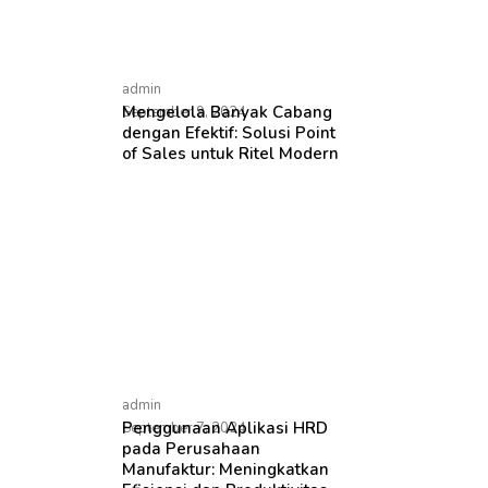
admin
Mengelola Banyak Cabang
September 9, 2024
dengan Efektif: Solusi Point
of Sales untuk Ritel Modern
admin
Penggunaan Aplikasi HRD
September 7, 2024
pada Perusahaan
Manufaktur: Meningkatkan