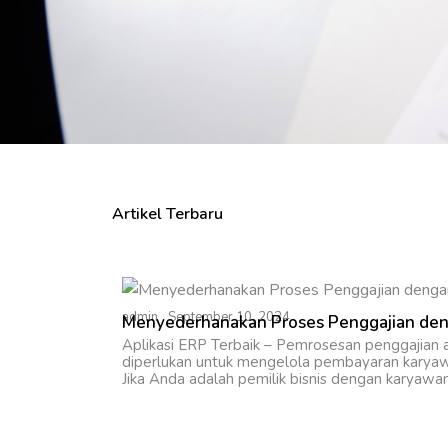
Artikel Terbaru
admin
September 10, 2024
Menyederhanakan Proses Penggajian deng
Aplikasi ERP Terbaik – Pemrosesan penggajian 
diperlukan untuk mengelola pembayaran karyawa
Jika Anda adalah pemilik bisnis dengan karyawan