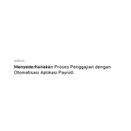
admin
Menyederhanakan Proses Penggajian dengan
September 10, 2024
Otomatisasi Aplikasi Payroll