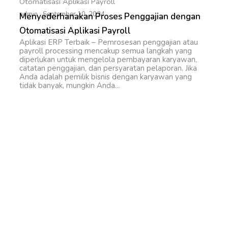
admin
September 10, 2024
Menyederhanakan Proses Penggajian dengan
Otomatisasi Aplikasi Payroll
Aplikasi ERP Terbaik – Pemrosesan penggajian atau
payroll processing mencakup semua langkah yang
diperlukan untuk mengelola pembayaran karyawan,
catatan penggajian, dan persyaratan pelaporan. Jika
Anda adalah pemilik bisnis dengan karyawan yang
tidak banyak, mungkin Anda...