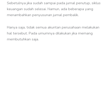
Sebetulnya jika sudah sampai pada jurnal penutup, siklus
keuangan sudah selesai. Namun, ada beberapa yang
menambahkan penyusunan jurnal pembalik.
Hanya saja, tidak semua akuntan perusahaan melakukan
hal tersebut. Pada umumnya dilakukan jika memang
membutuhkan saja.
Urusan akuntansi bisnis dalam perusahaan memang tidak
mudah dan membutuhkan ahli profesional.
Jika tidak, keuangan bisnis tidak terdata dengan baik
sehingga tidak tahu apakah bisnis berkembang atau malah
menurun.
Untuk mengantisipasi, ada baiknya berkonsultasi melalui
pakar terpercaya yaitu App Now.