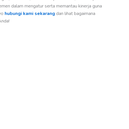
jemen dalam mengatur serta memantau kinerja guna
yo
hubungi kami sekarang
dan lihat bagaimana
Anda!
a
M
S
So
sa
admin
September 9, 2024
Pentingnya Aplikasi Invoicing dalam