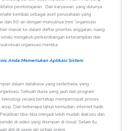
silitator pembelajaran. Dan karyawan, yang dulunya
rlahir kembali sebagai aset perusahaan yang
n dan 90-an dengan munculnya tren “organisasi
an masuk ke dalam daftar prioritas anggaran, ruang
in selalu mengikuti perkembangan keterampilan dan
suksesan organisasi mereka.
isnis Anda Memerlukan Aplikasi Sistem
simpan dalam database yang sederhana, yang
rganisasi. Sebuah dunia yang jauh dari program
uan teknologi secara bertahap mempercepat proses
arsip. Dan beberapa tahun kemudian, internet hadir,
 Pelatihan tiba-tiba menjadi lebih mudah diakses dan
iri di video yang disimpan di cloud. Selain itu,
 ahli di ujung jari setiap orang.