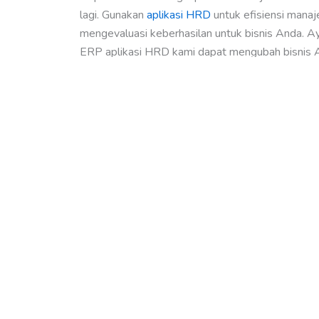
lagi. Gunakan
aplikasi HRD
untuk efisiensi mana
mengevaluasi keberhasilan untuk bisnis Anda. A
ERP aplikasi HRD kami dapat mengubah bisnis 
Artikel lainnya
admin
September 10, 2024
Menyederhanakan Proses Penggajian