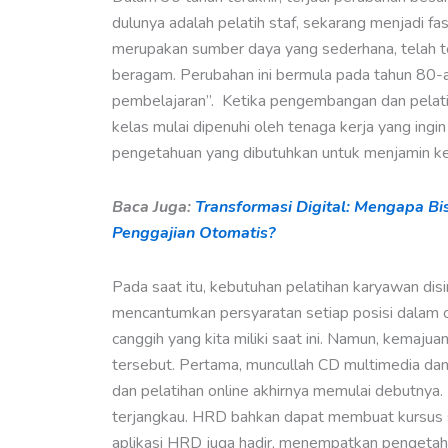
dulunya adalah pelatih staf, sekarang menjadi fa
merupakan sumber daya yang sederhana, telah te
beragam. Perubahan ini bermula pada tahun 80-a
pembelajaran”. Ketika pengembangan dan pelatih
kelas mulai dipenuhi oleh tenaga kerja yang ing
pengetahuan yang dibutuhkan untuk menjamin ke
Baca Juga:
Transformasi Digital: Mengapa B
Penggajian Otomatis?
Pada saat itu, kebutuhan pelatihan karyawan di
mencantumkan persyaratan setiap posisi dalam o
canggih yang kita miliki saat ini. Namun, kemaj
tersebut. Pertama, muncullah CD multimedia dan 
dan pelatihan online akhirnya memulai debutnya.
terjangkau. HRD bahkan dapat membuat kursus send
aplikasi HRD juga hadir, menempatkan pengetahuan