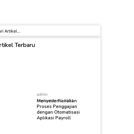
ch
rtikel Terbaru
admin
Menyederhanakan
September 10, 2024
Proses Penggajian
dengan Otomatisasi
Aplikasi Payroll