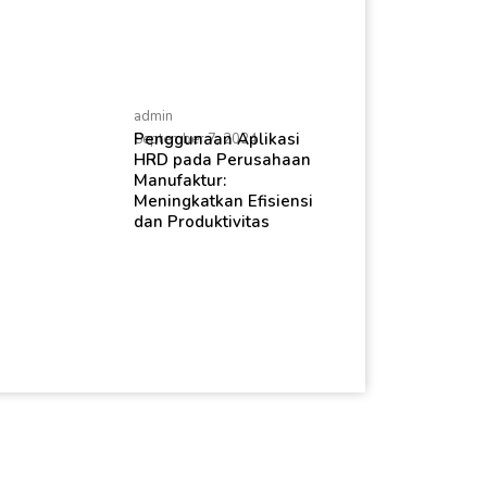
admin
Penggunaan Aplikasi
September 7, 2024
HRD pada Perusahaan
Manufaktur:
Meningkatkan Efisiensi
dan Produktivitas