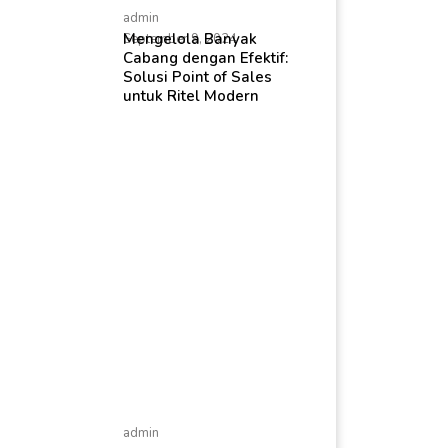
admin
Mengelola Banyak
September 9, 2024
Cabang dengan Efektif:
Solusi Point of Sales
untuk Ritel Modern
admin