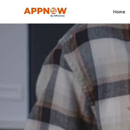
Skip
to
Home
content