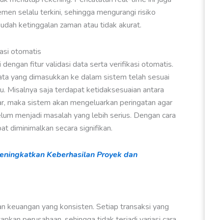
en selalu terkini, sehingga mengurangi risiko
dah ketinggalan zaman atau tidak akurat.
asi otomatis
engan fitur validasi data serta verifikasi otomatis.
ata yang dimasukkan ke dalam sistem telah sesuai
u. Misalnya saja terdapat ketidaksesuaian antara
r, maka sistem akan mengeluarkan peringatan agar
elum menjadi masalah yang lebih serius. Dengan cara
pat diminimalkan secara signifikan.
eningkatkan Keberhasilan Proyek dan
n keuangan yang konsisten. Setiap transaksi yang
apkan perusahaan, sehingga tidak terjadi variasi cara