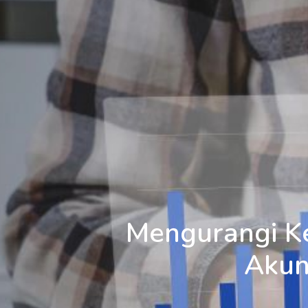
Mengurangi Ke
Akun