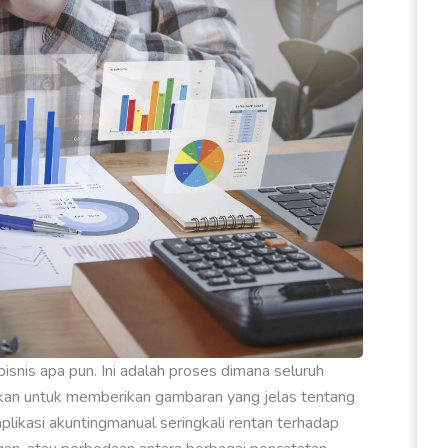
isnis apa pun. Ini adalah proses dimana seluruh
porkan untuk memberikan gambaran yang jelas tentang
likasi akuntingmanual seringkali rentan terhadap