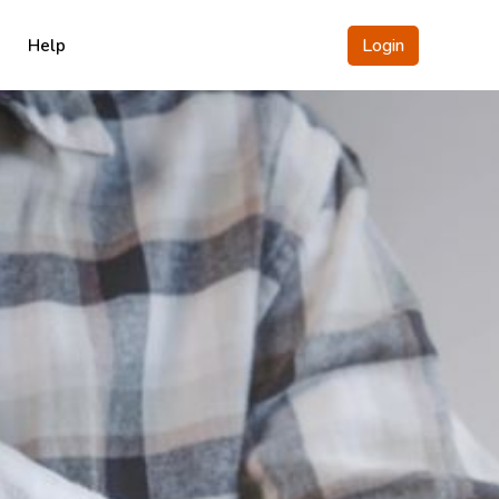
Login
Help