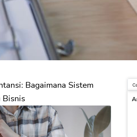
Sear
tansi: Bagaimana Sistem
...
 Bisnis
A