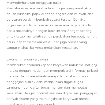
Menyederhanakan pengajuan pajak
Memahami sistem pajak adalah tugas yang rumit. Ada
ribuan yurisdiksi pajak di setiap negara dan wilayah, dan
peraturan pajak ini berubah secara teratur. Dan jika
organisasi Anda beroperasi di beberapa negara, Anda
harus melacaknya dengan lebih intens. Sangat penting
untuk tetap mengikuti semua perubahan tersebut, namun,
hal ini dapat memakan waktu dan juga proses yang
sangat mahal jika Anda melakukan kesalahan.
Layanan mandiri karyawan
Memberikan otonomi kepada karyawan untuk melihat gaji
mereka dengan mudah dan memperbarui informasi pribadi
mereka. Hal ini membantu menyederhanakan proses
penggajian bisnis Anda, menjauhkan tugas-tugas
tambahan dari daftar tugas manajer dan membatasi
kesalahan. Dengan otomatisasi dan digitalisasi penggajian,
banyak sistem yang memungkinkan karyawan mereka
melakukan tugas-tugas seperti: