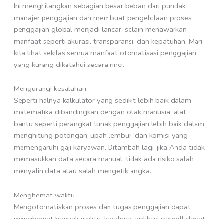
Ini menghilangkan sebagian besar beban dari pundak
manajer penggajian dan membuat pengelolaan proses
penggajian global menjadi lancar, selain menawarkan
manfaat seperti akurasi, transparansi, dan kepatuhan. Mari
kita lihat sekilas semua manfaat otomatisasi penggajian
yang kurang diketahui secara rinci.
Mengurangi kesalahan
Seperti halnya kalkulator yang sedikit lebih baik dalam
matematika dibandingkan dengan otak manusia, alat
bantu seperti perangkat lunak penggajian lebih baik dalam
menghitung potongan, upah lembur, dan komisi yang
memengaruhi gaji karyawan. Ditambah lagi, jika Anda tidak
memasukkan data secara manual, tidak ada risiko salah
menyalin data atau salah mengetik angka.
Menghemat waktu
Mengotomatiskan proses dan tugas penggajian dapat
menghemat banyak waktu. Idealnya, aplikasi payroll dapat