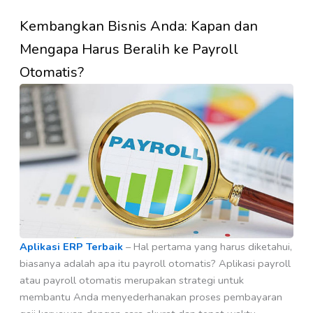
Kembangkan Bisnis Anda: Kapan dan
Mengapa Harus Beralih ke Payroll
Otomatis?
Aplikasi ERP Terbaik
– Hal pertama yang harus diketahui,
biasanya adalah apa itu payroll otomatis? Aplikasi payroll
atau payroll otomatis merupakan strategi untuk
membantu Anda menyederhanakan proses pembayaran