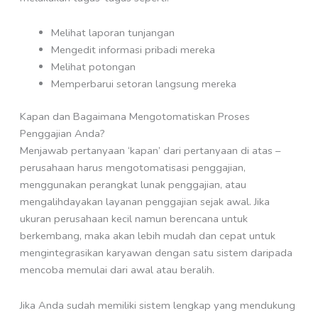
Melihat laporan tunjangan
Mengedit informasi pribadi mereka
Melihat potongan
Memperbarui setoran langsung mereka
Kapan dan Bagaimana Mengotomatiskan Proses
Penggajian Anda?
Menjawab pertanyaan ‘kapan’ dari pertanyaan di atas –
perusahaan harus mengotomatisasi penggajian,
menggunakan perangkat lunak penggajian, atau
mengalihdayakan layanan penggajian sejak awal. Jika
ukuran perusahaan kecil namun berencana untuk
berkembang, maka akan lebih mudah dan cepat untuk
mengintegrasikan karyawan dengan satu sistem daripada
mencoba memulai dari awal atau beralih.
Jika Anda sudah memiliki sistem lengkap yang mendukung