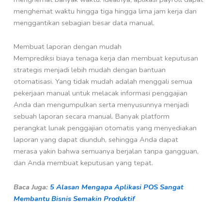
menghemat waktu hingga tiga hingga lima jam kerja dan
menggantikan sebagian besar data manual.
Membuat laporan dengan mudah
Memprediksi biaya tenaga kerja dan membuat keputusan
strategis menjadi lebih mudah dengan bantuan
otomatisasi. Yang tidak mudah adalah menggali semua
pekerjaan manual untuk melacak informasi penggajian
Anda dan mengumpulkan serta menyusunnya menjadi
sebuah laporan secara manual. Banyak platform
perangkat lunak penggajian otomatis yang menyediakan
laporan yang dapat diunduh, sehingga Anda dapat
merasa yakin bahwa semuanya berjalan tanpa gangguan,
dan Anda membuat keputusan yang tepat.
Baca Juga:
5 Alasan Mengapa Aplikasi POS Sangat
Membantu Bisnis Semakin Produktif